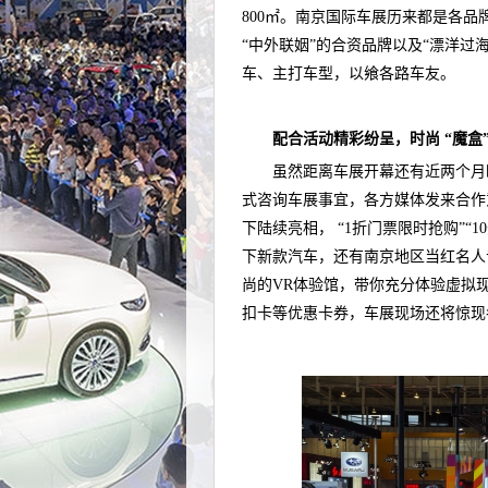
800㎡。南京国际车展历来都是各品
“中外联姻”的合资品牌以及“漂洋过
车、主打车型，以飨各路车友。
配合活动精彩纷呈，时尚 “魔盒
虽然距离车展开幕还有近两个月
式咨询车展事宜，各方媒体发来合作
下陆续亮相， “1折门票限时抢购”“
下新款汽车，还有南京地区当红名人
尚的VR体验馆，带你充分体验虚拟
扣卡等优惠卡券，车展现场还将惊现各