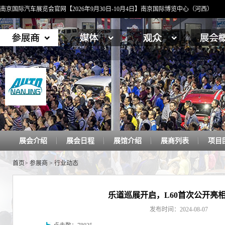
南京国际汽车展览会官网【2026年9月30日-10月4日】南京国际博览中心（河西）
展会介绍
展会日程
展馆介绍
展商列表
项目
首页
>
参展商
>
行业动态
乐道巡展开启，L60首次公开亮
发布时间：2024-08-07