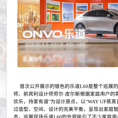
首次公开展示的银色的乐道L60是整个巡展
师、前宾利设计师劳尔·皮尔斯根据家庭用户的
欢乐，持家有道”为设计原点，以“WAY UP蒸
过造型、空间、设计的完美平衡，呈现出家庭智
态。巡展现场乐道L60的外观吸引了不少家庭