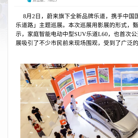
点击数：78025
8月2日，蔚来旗下全新品牌乐道，携手中国国
乐道路」主题巡展。本次巡展用影展的形式，
示，家庭智能电动中型SUV乐道L60，也首次
展吸引了不少市民前来现场围观，受到了广泛