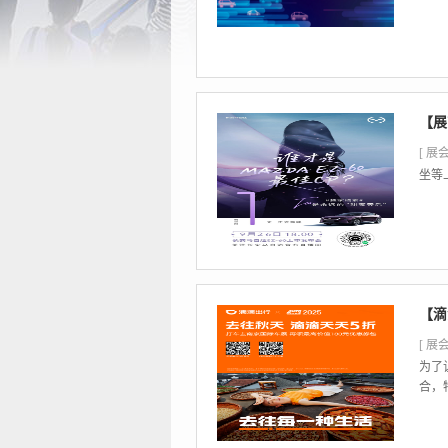
【展
[ 展会
坐等上
【滴
[ 展会
为了
合，