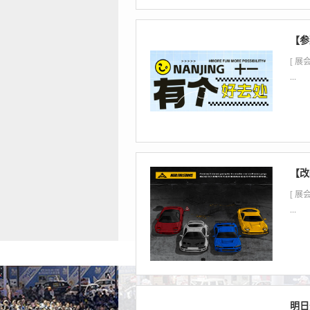
【参
[ 展会
...
【改
[ 展会
...
明日