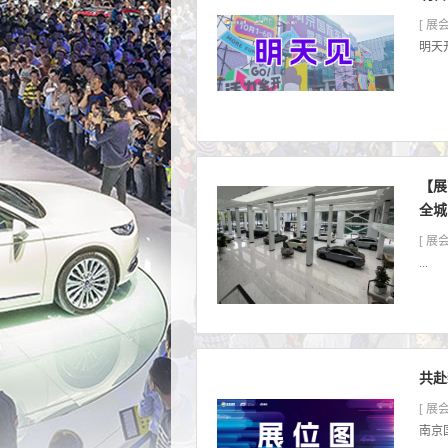
[ 展会
明天开
【展
全城
[ 展会
...
共赴
[ 展会
南京