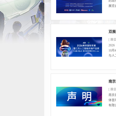
的出
展览
双展
[ 展会
20
10
与人
南京
[ 展会
南京
体冒
有限