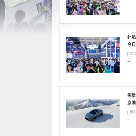
...
补贴
今日
[ 展会
...
买增
京国
[ 展会
...