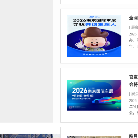
全网
[ 展会
20
办，
年，
官宣
会将
[ 展会
20
年9
会，
皓月