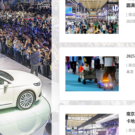
圆满
[ 展会
20
20
[ 展会
本次《
南京
卡地
[ 展会